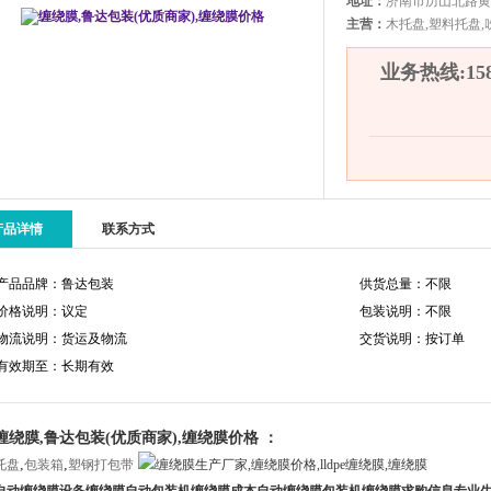
地址：
济南市历山北路黄
主营：
木托盘,塑料托盘,
业务热线:1580
产品详情
联系方式
产品品牌：鲁达包装
供货总量：不限
价格说明：议定
包装说明：不限
物流说明：货运及物流
交货说明：按订单
有效期至：长期有效
缠绕膜,鲁达包装(优质商家),缠绕膜价格 ：
,
,
托盘
包装箱
塑钢打包带