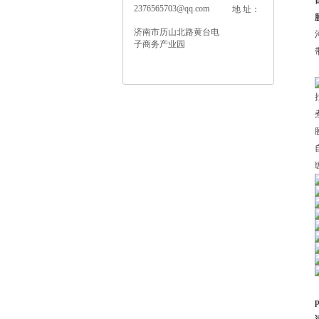
2376565703@qq.com
地 址：
济南市历山北路黄台电
子商务产业园