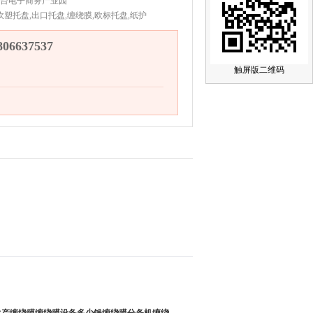
台电子商务产业园
吹塑托盘,出口托盘,缠绕膜,欧标托盘,纸护
6637537
触屏版二维码