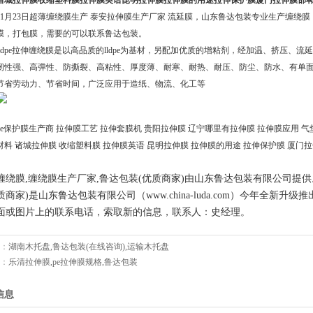
诸城拉伸膜收缩塑料膜拉伸膜英语昆明拉伸膜拉伸膜的用途拉伸保护膜厦门拉伸膜邯
11月23日超薄缠绕膜生产 泰安拉伸膜生产厂家 流延膜，山东鲁达包装专业生产缠绕膜，
膜，打包膜，需要的可以联系鲁达包装。
lldpe拉伸缠绕膜是以高品质的lldpe为基材，另配加优质的增粘剂，经加温、挤压、
韧性强、高弹性、防撕裂、高粘性、厚度薄、耐寒、耐热、耐压、防尘、防水、有单
节省劳动力、节省时间，广泛应用于造纸、物流、化工等
pe保护膜生产商 拉伸膜工艺 拉伸套膜机 贵阳拉伸膜 辽宁哪里有拉伸膜 拉伸膜应用 
材料 诸城拉伸膜 收缩塑料膜 拉伸膜英语 昆明拉伸膜 拉伸膜的用途 拉伸保护膜 厦门
缠绕膜,缠绕膜生产厂家,鲁达包装(优质商家)由山东鲁达包装有限公司提供
质商家)是山东鲁达包装有限公司（www.china-luda.com）今年全
面或图片上的联系电话，索取新的信息，联系人：史经理。
：
湖南木托盘,鲁达包装(在线咨询),运输木托盘
：
乐清拉伸膜,pe拉伸膜规格,鲁达包装
信息