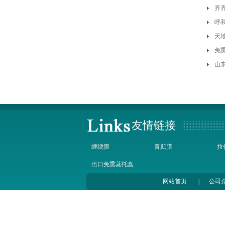
齐
格
呼
天
装
免
公
山
友情链接
缠绕膜
青贮膜
拉
出口免熏蒸托盘
网站首页
|
公司