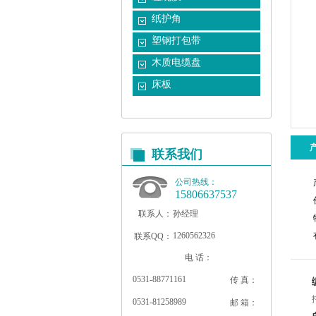
纸护角
塑钢打包带
木质电缆盘
床板
联系我们
公司热线：
15806637537
联系人：
孙经理
1260562326
联系QQ：
电 话：
0531-88771161
传 真：
0531-81258989
邮 箱：