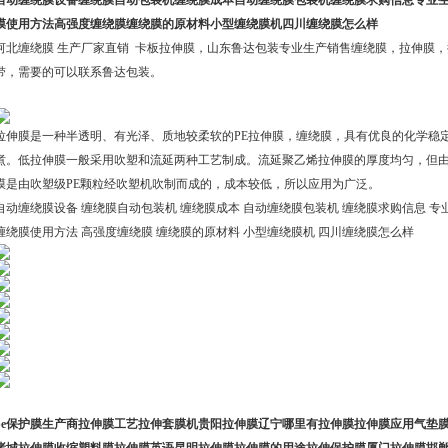
自动缠绕膜设备缠绕膜自动包装机缠绕膜成本自动缠绕膜包装机缠绕膜求购信息专业
膜使用方法高强度缠绕膜缠绕膜的原材料小型缠绕膜机四川缠绕膜怎么样
河北缠绕膜 生产厂家直销 卡板拉伸膜，山东鲁达包装专业生产销售缠绕膜，拉伸膜
带，需要的可以联系鲁达包装。
拉伸膜是一种半透明、有光泽、质地较柔软的PE拉伸膜，缠绕膜，具有优良的化学稳
煮。低拉伸膜一般采用吹塑和流延两种工艺制成。流延聚乙烯拉伸膜的厚度均匀，但
膜是由吹塑级PE颗粒经吹塑机吹制而成的，成本较低，所以应用为广泛。
自动缠绕膜设备 缠绕膜自动包装机 缠绕膜成本 自动缠绕膜包装机 缠绕膜求购信息 专
缠绕膜使用方法 高强度缠绕膜 缠绕膜的原材料 小型缠绕膜机 四川缠绕膜怎么样
pe保护膜生产商拉伸膜工艺拉伸套膜机贵阳拉伸膜辽宁哪里有拉伸膜拉伸膜应用气垫