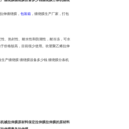
生产缠绕膜缠绕膜设备多少钱缠绕膜分条机缠绕
，拉伸缠绕膜，
包装箱
，缠绕膜生产厂家，打包
定性、热封性、耐水性和防潮性，耐冷冻，可水
由于价格较高，目前很少使用。吹塑聚乙烯拉伸
业生产缠绕膜 缠绕膜设备多少钱 缠绕膜分条机
膜机械拉伸膜原材料保定拉伸膜拉伸膜的原材料