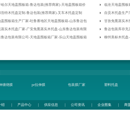
齐哈尔天地盖围板箱-鲁达包装(推荐商家)-天地盖围板箱价
临沧天地盖围板
和浩特木托盘定制-鲁达包装(推荐商家)-叉车木托盘定制
自贡木托盘生产
地盖围板箱生产厂家-吐鲁番地区天地盖围板箱-山东鲁达包
厂家
甘孜免熏蒸实木
熏蒸实木托盘厂家-广安免熏蒸实木托盘-山东鲁达包装有限
鲁达包装库存充足
司
东鲁达包装有限公司-天地盖围板箱厂家-乐山天地盖围板箱
柳州美标木托盘-
伸缠绕膜
pe拉伸膜
包装膜厂家
塑料托盘
介绍
|
产品中心
|
供应信息
|
公司资讯
|
企业图集
|
商
Copyright © 2026
山东鲁达包装有限公司
版权所有
联系人：孙经理 18615406902
电话：0531-88771161
传真：0531-81258989