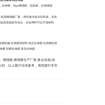
郸拉伸膜青岛拉伸膜
拉伸膜，lldpe缠绕膜，包装膜，拉伸缠绕
流延 机用缠绕膜厂家，再经激冷辊冷却而成，具有
面粘及双面粘等优点，在使用时可以节省材料、
气垫膜机械 拉伸膜原材料 保定拉伸膜 拉伸膜的原
拉伸膜 邯郸拉伸膜 青岛拉伸膜
。缠绕膜,缠绕膜生产厂家,鲁达包装(优
新升级推出的，以上图片仅供参考，请您拨打本页