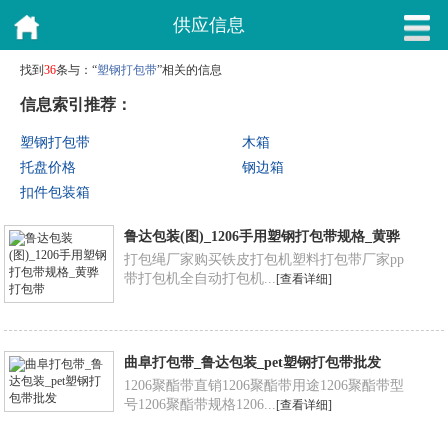
供应信息
找到
36
条与：“
塑钢打包带
”相关的信息
信息索引推荐：
塑钢打包带
木箱
托盘价格
钢边箱
扣件包装箱
鲁达包装(图)_1206手用塑钢打包带规格_黄骅
打包带
打包绳厂家购买铁皮打包机塑料打包带厂家pp
带打包机全自动打包机...
[查看详细]
曲阜打包带_鲁达包装_pet塑钢打包带批发
1206聚酯带直销1206聚酯带用途1206聚酯带型
号1206聚酯带规格1206...
[查看详细]