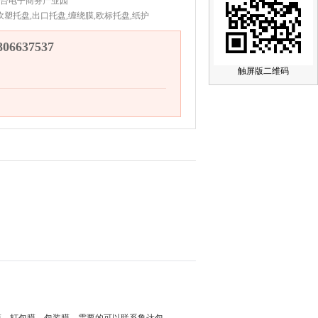
台电子商务产业园
吹塑托盘,出口托盘,缠绕膜,欧标托盘,纸护
6637537
触屏版二维码