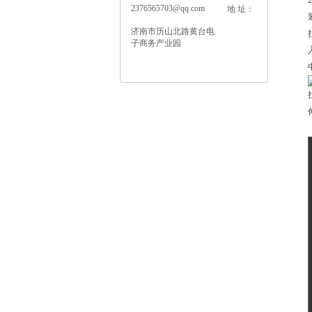
2376565703@qq.com
地 址：
济南市历山北路黄台电
子商务产业园