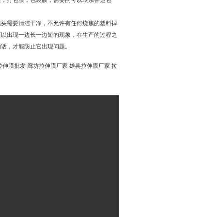
伸膜，打包膜，包装膜，需要的可以联系鲁达包
模头需要清洁干净，不允许有任何烧焦的塑料掉
可以出现一边长一边短的现象，在生产的过程之
的话，才能防止它出现问题。
拉伸膜批发 廊坊拉伸膜厂家 雄县拉伸膜厂家 拉