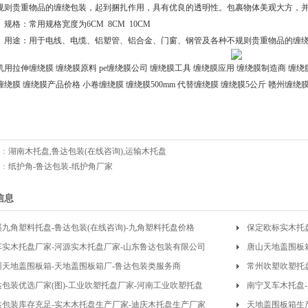
规则贵重物品的缠绕包装，起到捆扎作用，具有优良的透明性。包裹物体美观大方，
》规格：常用规格宽度为6CM 8CM 10CM
》用途：用于电线、电缆、铝塑管、铝合金、门窗、钢管及各种不规则贵重物品的缠
机用拉伸缠绕膜 缠绕膜原料 pe缠绕膜公司 缠绕膜工具 缠绕膜应用 缠绕膜制造商 缠
缠绕膜 缠绕膜产品价格 小卷缠绕膜 缠绕膜500mm 代替缠绕膜 缠绕膜5公斤 赣州缠绕
：
湖南木托盘,鲁达包装(在线咨询),运输木托盘
：
纸护角-鲁达包装-纸护角厂家
信息
溪九角塑料托盘-鲁达包装(在线咨询)-九角塑料托盘价格
保定欧标实木托
车实木托盘厂家-河源实木托盘厂家-山东鲁达包装有限公司
唐山天地盖围板
州天地盖围板箱-天地盖围板箱厂-鲁达包装类服务商
常州吹塑吹塑托盘
达包装优选厂家(图)-工业吹塑托盘厂家-河南工业吹塑托盘
南宁叉车木托盘-
达包装库存充足-实木木托盘生产厂家-迪庆木托盘生产厂家
天地盖围板箱生