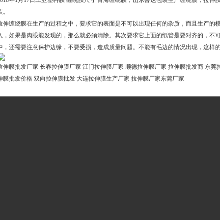
2018年1月17日工业塑料膜 缠绕膜尺寸 青海缠绕膜，山东鲁达包装生产缠绕膜，拉
装。
拉伸缠绕膜在生产的过程之中，要求它的表面是不可以出现任何的杂质，而且生产的
入，如果是肉眼能发现的，那么就必须清除。其次要求它上面的纸管是要对齐的，不
中，还需要注意保护边缘，不要受损，造成质量问题。不能有毛边的情况出现，这样
拉伸膜批发厂家 长春拉伸膜厂家 江门拉伸膜厂家 顺德拉伸膜厂家 拉伸膜批发商 东莞
伸膜批发价格 双向拉伸膜批发 大连拉伸膜生产厂家 拉伸膜厂家东莞厂家