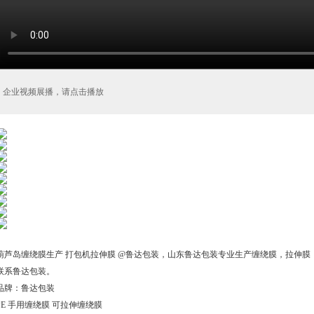
企业视频展播，请点击播放
葫芦岛缠绕膜生产 打包机拉伸膜 @鲁达包装，山东鲁达包装专业生产缠绕膜，拉伸
联系鲁达包装。
品牌：鲁达包装
PE 手用缠绕膜 可拉伸缠绕膜