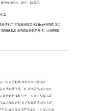
并能使物体防水、防尘、防损坏。
绕包装
绕膜分切机厂 那有缠绕膜卖 求购拉伸缠绕膜 保定
膜 缠绕膜发展 缠绕膜拉伸膜价格 四川pe缠绕膜
盘-山东鲁达包装-欧标实木托盘价格
箱-鲁达包装优选厂家-天地盖围板箱价格
-吹塑吹塑托盘价格-山东鲁达包装(多图)
叉车木托盘定制-鲁达包装品质保障(多图)
产厂家-秦皇岛天地盖围板箱-山东鲁达包装