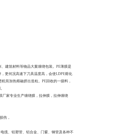
、建筑材料等物品大案缠绕包装。PE薄膜是
，更何况高速下刀具温度高，会使LDPE熔化
进机筒加热熔融挤出造粒。PE回收的一级料，
明。
绕膜厂家专业生产缠绕膜，拉伸膜，拉伸缠绕
的损伤，
、电缆、铝塑管、铝合金、门窗、钢管及各种不