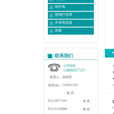
纸护角
塑钢打包带
木质电缆盘
床板
联系我们
公司热线：
15806637537
联系人：
孙经理
1260562326
联系QQ：
电 话：
0531-88771161
传 真：
0531-81258989
邮 箱：