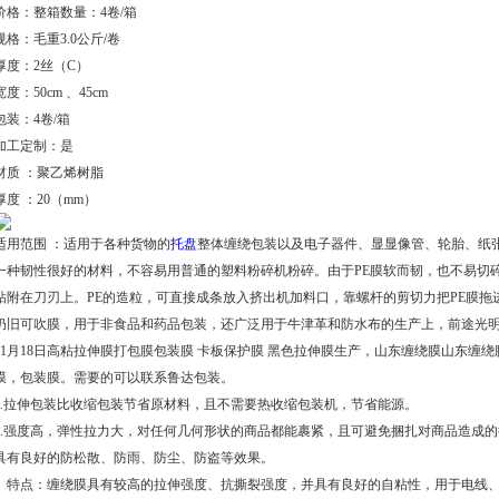
价格：整箱数量：4卷/箱
规格：毛重3.0公斤/卷
厚度：2丝（C）
宽度：50cm 、45cm
包装：4卷/箱
加工定制：是
材质 ：聚乙烯树脂
厚度 ：20（mm）
适用范围 ：适用于各种货物的
托盘
整体缠绕包装以及电子器件、显显像管、轮胎、纸张
一种韧性很好的材料，不容易用普通的塑料粉碎机粉碎。由于PE膜软而韧，也不易切碎
粘附在刀刃上。PE的造粒，可直接成条放入挤出机加料口，靠螺杆的剪切力把PE膜拖
仍旧可吹膜，用于非食品和药品包装，还广泛用于牛津革和防水布的生产上，前途光
11月18日高粘拉伸膜打包膜包装膜 卡板保护膜 黑色拉伸膜生产，山东缠绕膜山东缠
膜，包装膜。需要的可以联系鲁达包装。
1.拉伸包装比收缩包装节省原材料，且不需要热收缩包装机，节省能源。
2.强度高，弹性拉力大，对任何几何形状的商品都能裹紧，且可避免捆扎对商品造成
具有良好的防松散、防雨、防尘、防盗等效果。
》特点：缠绕膜具有较高的拉伸强度、抗撕裂强度，并具有良好的自粘性，用于电线