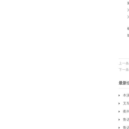
上一条
下一条
最新
本
叉
衢
鲁
鲁