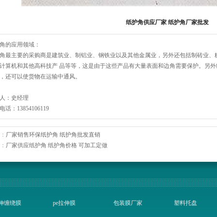
纸护角供应厂家 纸护角厂家批发
角的应用领域：
角最主要的采购商是建筑业、制铝业、钢铁业以及其他金属业，另外还包括制砖业、
计算机和其他高科技产 品等等，这是由于这些产品有大量表面和边角需要保护。另
，还可以使货物在运输中通风。
系人：史经理
话：13854106119
：
厂家销售环保纸护角 纸护角批发直销
：
厂家供应纸护角 纸护角价格 可加工定做
伸缠绕膜
pe拉伸膜
包装膜厂家
塑料托盘