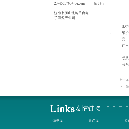
2376565703@qq.com
地 址：
济南市历山北路黄台电
子商务产业园
纸护
纸护
品、
作用
联
联系电
上一条
下一条
友情链接
缠绕膜
青贮膜
拉