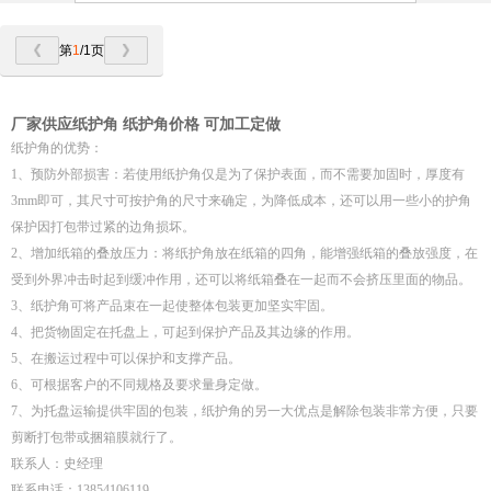
第
1
/1页
厂家供应纸护角 纸护角价格 可加工定做
纸护角的优势：
1、预防外部损害：若使用纸护角仅是为了保护表面，而不需要加固时，厚度有
3mm即可，其尺寸可按护角的尺寸来确定，为降低成本，还可以用一些小的护角
保护因打包带过紧的边角损坏。
2、增加纸箱的叠放压力：将纸护角放在纸箱的四角，能增强纸箱的叠放强度，在
受到外界冲击时起到缓冲作用，还可以将纸箱叠在一起而不会挤压里面的物品。
3、纸护角可将产品束在一起使整体包装更加坚实牢固。
4、把货物固定在托盘上，可起到保护产品及其边缘的作用。
5、在搬运过程中可以保护和支撑产品。
6、可根据客户的不同规格及要求量身定做。
7、为托盘运输提供牢固的包装，纸护角的另一大优点是解除包装非常方便，只要
剪断打包带或捆箱膜就行了。
联系人：史经理
联系电话：13854106119