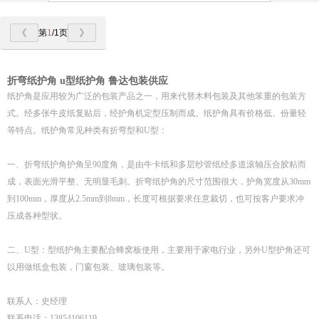
第
1
/1页
折弯纸护角 u型纸护角 鲁达包装供应
纸护角是应用较为广泛的包装产品之一，用来代替木料包装及其他笨重的包装方
式。经多张牛皮纸复贴后，经护角机定型压制而成。纸护角具有价格低、份量轻
等特点。纸护角常见种类有折弯型和U型：
一、折弯纸护角护角呈90度角，是由牛卡纸和多层纱管纸经多道滚轴压合胶粘而
成，表面光滑平整、无明显毛刺。折弯纸护角的尺寸范围很大，护角宽度从30mm
到100mm，厚度从2.5mm到8mm，长度可根据要求任意裁切，也可按客户要求冲
压成各种型状。
二、U型：型纸护角主要配合蜂窝板使用，主要用于家电行业，另外U型护角还可
以用做纸盒包装，门窗包装、玻璃包装等。
联系人：史经理
联系电话：13854106119